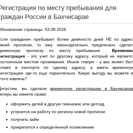
Регистрация по месту пребывания для
граждан России в Бахчисарае
Обновление страницы: 03.08.2026
Если гражданин пребывает более девяносто дней НЕ по адрес
своей прописки, то ему законодательно предписано сделат
временную прописку по месту пребывания .
Временна
регистрация
- это учет по другому адресу, который не являетс
постоянным местом проживания. Иначе говоря - у вас может быт
штамп в паспорте по одному адресу, а иметь временну
регистрацию где-то еще параллельно. Какую выгоду вы можете и
этого извлечь?
Допустим, вы сделали
временную регистрацию в Бахчисара
теперь вы имеете право:
оформить детей в другую гимназию или детсад
устроится на работу по региону новой прописки
получить займ
прикрепится к определенной поликлинике