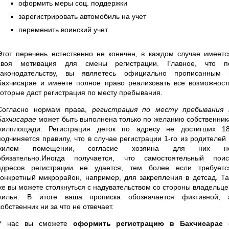
оформить меры соц. поддержки
зарегистрировать автомобиль на учет
переменить воинский учет
Этот перечень естественно не конечен, в каждом случае имеетс
своя мотивация для смены регистрации. Главное, что п
законодательству, вы являетесь официально прописанным 
Бахчисарае и имеете полное право реализовать все возможност
которые даст регистрация по месту пребывания.
Согласно нормам права,
регистрация по месту пребывания 
Бахчисарае
может быть выполнена только по желанию собственник
жилплощади. Регистрация деток по адресу не достигших 18
подчиняется правилу, что в случае регистрации 1-го из родителей 
жилом помещении, согласие хозяина для них н
обязательно.Иногда получается, что самостоятельный поис
адресов регистрации не удается, тем более если требуетс
конкретный микрорайон, например, для закрепления в детсад. Та
же вы можете столкнуться с надувательством со стороны владельце
жилья. В итоге ваша прописка обозначается фиктивной, 
собственник ни за что не отвечает.
У нас вы сможете
оформить регистрацию в Бахчисарае